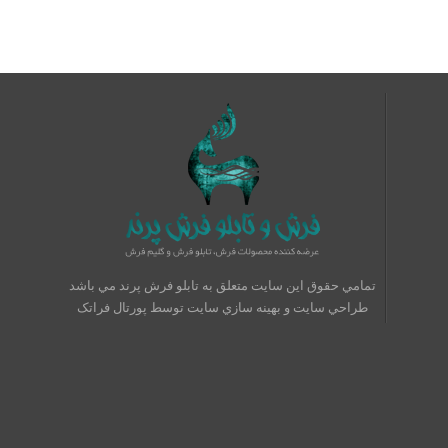
تمامي حقوق اين سايت متعلق به تابلو فرش پرند مي باشد
طراحي سايت
و
بهينه سازي سايت
توسط
پورتال فراتک