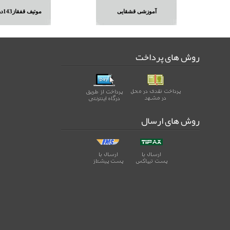
آموزشی قشقایی
موتیف قفقاز143در223گره
روش های پرداخت
روش های ارسال