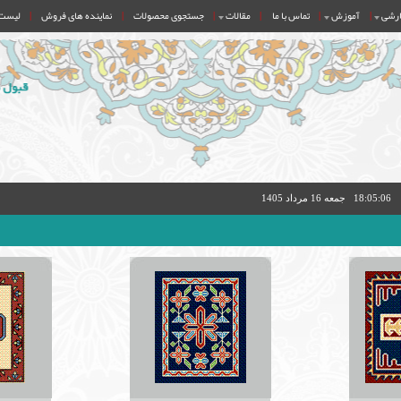
ارشی
آموزش
تماس با ما
مقالات
جستجوی محصولات
نماینده های فروش
لیست
|
|
|
|
|
|
18:05:07
جمعه 16 مرداد 1405